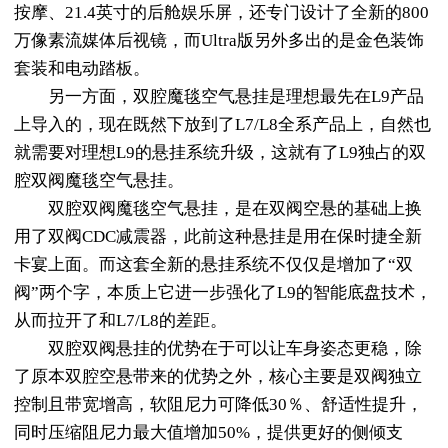
按摩、21.4英寸的后舱娱乐屏，还专门设计了全新的800
万像素流媒体后视镜，而Ultra版另外多出的是金色装饰
套装和电动踏板。
另一方面，双腔魔毯空气悬挂是理想最先在L9产品
上导入的，现在既然下放到了L7/L8全系产品上，自然也
就需要对理想L9的悬挂系统升级，这就有了L9独占的双
腔双阀魔毯空气悬挂。
双腔双阀魔毯空气悬挂，是在双阀空悬的基础上换
用了双阀CDC减震器，此前这种悬挂是用在保时捷全新
卡宴上面。而这套全新的悬挂系统不仅仅是增加了“双
阀”两个字，本质上它进一步强化了L9的智能底盘技术，
从而拉开了和L7/L8的差距。
双腔双阀悬挂的优势在于可以让车身姿态更稳，除
了原本双腔空悬带来的优势之外，核心主要是双阀独立
控制且带宽增高，软阻尼力可降低30％、舒适性提升，
同时压缩阻尼力最大值增加50%，提供更好的侧倾支