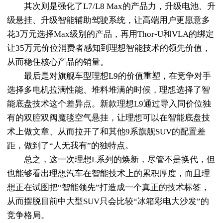
其次则是强化了L7/L8 Max的产品力，升级电池、升
级悬挂、升级智能辅助驾驶系统，让高端用户更愿意多
花3万元选择Max级别的产品，再用Thor-U和VLA的绑定
让35万元价位消费者感知到理想智能技术的领先价值，
从而稳住核心产品的销量。
最后是对旗舰车型理想L9的价值重塑，在竞争对手
选择多电机拉满性能、堆料堆满的时候，理想选择了智
能底盘技术这个差异点。新款理想L9通过导入同价位独
有的双腔双阀魔毯空气悬挂，让理想可以在智能底盘技
术上做文章、从而拉开了和其他9系旗舰SUV的配置差
距，做到了“人无我有”的独特点。
总之，这一次理想L系列的焕新，尽管不是换代，但
也能够看出理想汽车在智能技术上的累积厚度，而且理
想正在试图把“智能领先”打造成一个真正的技术标签，
从而摆脱目前中大型SUV只会比较“冰箱彩电大沙发”的
竞争格局。