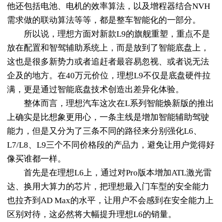
他还包括电池、电机的效率算法，以及增程器结合NVH
需求做的联动算法等等，都是整车智能化的一部分。
所以说，理想方面对新款L9的旗舰重塑，重点不是
放在配置和智驾辅助系统上，而是放到了智能底盘上，
这也是很多新势力或者追赶者最容易忽视、或者说无法
企及的地方。在40万元价位，理想L9不仅是底盘硬件拉
满，更是通过智能底盘技术创造出差异化体验。
整体而言，理想汽车这次在L系列智能焕新版的推出
上确实是比想象更用心，一条主线是增加智能辅助驾驶
能力，但是又分为了三条不同的路径来分别强化L6、
L7/L8、L9三个不同价格段的产品力，避免让用户觉得好
像买谁都一样。
首先是在理想L6上，通过对Pro版本增加ATL激光雷
达、换用大算力的芯片，把理想最入门车型的安全能力
也拉齐到AD Max的水平，让用户不会感到在安全能力上
区别对待，这必然将大幅提升理想L6的销量。