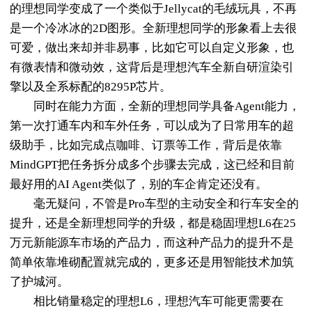
的理想同学变成了一个类似于Jellycat的毛绒玩具，不再
是一个冷冰冰的2D图形。全新理想同学的形象看上去很
可爱，做出来却并非易事，比如它可以自定义形象，也
有微表情和微动效，这背后是理想汽车全新自研渲染引
擎以及全系标配的8295P芯片。
同时在能力方面，全新的理想同学具备Agent能力，
第一次打通车内和车外任务，可以成为了日常用车的超
级助手，比如完成点咖啡、订票等工作，背后是依靠
MindGPT把任务拆分成多个步骤去完成，这已经和目前
最好用的AI Agent类似了，别的车企肯定还没有。
毫无疑问，不管是Pro车型的主动安全和行车安全的
提升，还是全新理想同学的升级，都是稳固理想L6在25
万元新能源车市场的产品力，而这种产品力的提升不是
简单依靠堆砌配置就完成的，更多还是用智能技术加筑
了护城河。
相比销量稳定的理想L6，理想汽车可能更需要在