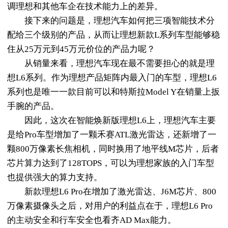
调理想和其他车企在技术能力上的差异。
接下来的问题是，理想汽车如何把三项智能技术分
配给三个级别的产品，从而让理想新款L系列车型能够稳
住从25万元到45万元价位的产品力呢？
从销量来看，理想汽车现在最不需要担心的就是理
想L6系列。作为理想产品矩阵内最入门的车型，理想L6
系列也是唯一一款目前可以和特斯拉Model Y在销量上扳
手腕的产品。
因此，这次在智能焕新版理想L6上，理想汽车主要
是给Pro车型增加了一颗禾赛ATL激光雷达，还新增了一
颗800万像素长焦相机，同时换用了地平线M芯片，后者
芯片算力达到了128TOPS，可以为理想家族的入门车型
也提供强大的算力支持。
新款理想L6 Pro在增加了激光雷达、J6M芯片、800
万像素摄像头之后，对用户的利益点在于，理想L6 Pro
的主动安全和行车安全也看齐AD Max能力。