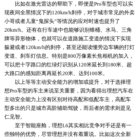
比如在激光雷达的帮助下，即便是Pro车型也可以实
现夜间全黑情况下的120km/h刹停，对于城市常见的外卖
小哥或者儿童“鬼探头”等情况的应对时速也提升了
20km/h。还有在行车途中也能够识别锥桶、水马、三角
牌等异形物体，也就可以在道路施工变道的情况下实现
躲避或者120km/h的刹停，甚至还能读懂旁边车辆的打灯
变道、刹车灯信息。特别是800万像素长焦相机的加入，
可以把十字路口的红绿灯识别从120米延长到180米、超
大路口的感知距离再延长20米、达到100米。
以上等等主动安全能力的增加或提升，对于选择理
想Pro车型的车主来说至关重要，因为看得出理想汽车在
主动安全能力上没有区别对待高配和低配车主，高配车
型多出的只是城市高阶辅助驾驶，而后者的需求则是见
仁见智。
至于智能座舱，理想L6其实相比竞争对手还是有一
些独特的优势，尽管理想并没有着重说。比如这次全新