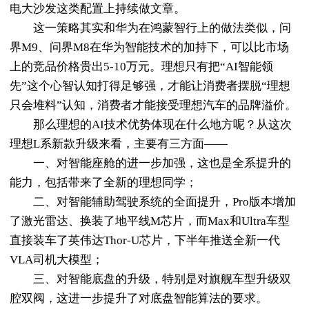
电大沙发这类配置上持续做文章。
这一策略其实和华为在鸿蒙智行上的做法类似，问
界M9、问界M8在华为智能技术的加持下，可以比市场
上的竞品价格贵出5-10万元。理想只有把“AI智能领
先”这个心智认知打得足够强，才能让消费者摆脱“理想
只会堆料”认知，消费者才能接受理想汽车的品牌溢价。
那么理想的AI技术优势体现在什么地方呢？从这次
理想L系新款升级来看，主要有三方面——
一、对智能座舱的进一步加强，这也是全系提升的
能力，包括带来了全新的理想同学；
二、对智能辅助驾驶系统的全面提升，Pro版本增加
了激光雷达、换装了地平线M芯片，而Max和Ultra车型
直接装车了英伟达Thor-U芯片，下半年推送全新一代
VLA司机大模型；
三、对智能底盘的升级，特别是对旗舰车型升级双
腔双阀，这进一步提升了对底盘智能算法的要求。