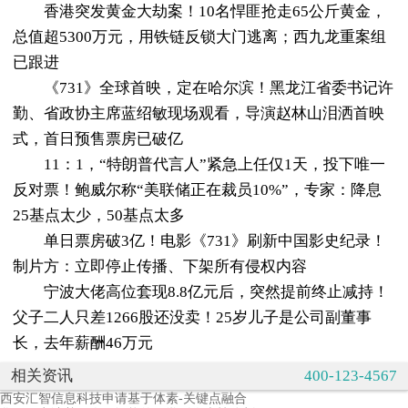
香港突发黄金大劫案！10名悍匪抢走65公斤黄金，
总值超5300万元，用铁链反锁大门逃离；西九龙重案组
已跟进
《731》全球首映，定在哈尔滨！黑龙江省委书记许
勤、省政协主席蓝绍敏现场观看，导演赵林山泪洒首映
式，首日预售票房已破亿
11：1，“特朗普代言人”紧急上任仅1天，投下唯一
反对票！鲍威尔称“美联储正在裁员10%”，专家：降息
25基点太少，50基点太多
单日票房破3亿！电影《731》刷新中国影史纪录！
制片方：立即停止传播、下架所有侵权内容
宁波大佬高位套现8.8亿元后，突然提前终止减持！
父子二人只差1266股还没卖！25岁儿子是公司副董事
长，去年薪酬46万元
相关资讯
400-123-4567
西安汇智信息科技申请基于体素-关键点融合