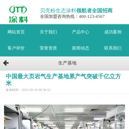
贝壳粉生态涂料
领航者全国招商
全国加盟咨询热线：400-123-4567
网站首页
关于我们
产品中心
成功案例
客户评价
荣誉资质
新闻动态
联系我们
生产基地
中国最大页岩气生产基地累产气突破千亿立方
米
发表时间：2025-09-19 00:36:52