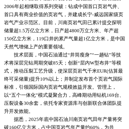
2006年起相继取得系列突破：钻成中国首口页岩气井、
首口具有商业价值的页岩气，并建成长宁-威远国家级页
岩气产业示范区。目前，川南页岩气田已累计提交探明
储量超1.5万亿立方米，日产超4800万立方米、年产超
150亿立方米，119口井的累产气量超1亿立方米，是中国
天然气增储上产的重要领域。
技术层面，中国石油通过“井筒瘦身”“一趟钻”等技
术将深层完钻周期突破85天；创新“层内W型布井”等模
式，推动压裂工艺升级，使深层页岩气千米EUR(估算最
终可采储量)提升10%以上；并制定发布首个页岩气国际
标准，引领国际国内页岩气规模效益开发。管理上，
以“五个一体化”模式凝聚合力，高峰期动用钻机169台、
压裂设备30余套，依托专家资源库与创新联合体团队提
升开发效能。
据悉，2025年底中国石油川南页岩气田年产量将突
破160亿立方米，占中国页岩气年产量约60%，为共